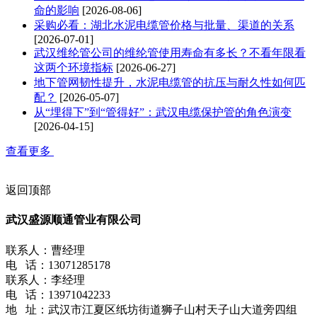
命的影响
[2026-08-06]
采购必看：湖北水泥电缆管价格与批量、渠道的关系
[2026-07-01]
武汉维纶管公司的维纶管使用寿命有多长？不看年限看
这两个环境指标
[2026-06-27]
地下管网韧性提升，水泥电缆管的抗压与耐久性如何匹
配？
[2026-05-07]
从“埋得下”到“管得好”：武汉电缆保护管的角色演变
[2026-04-15]
查看更多
返回顶部
武汉盛源顺通管业有限公司
联系人：曹经理
电 话：13071285178
联系人：李经理
电 话：13971042233
地 址：武汉市江夏区纸坊街道狮子山村天子山大道旁四组