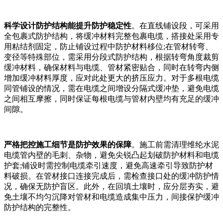
科学设计防护结构能提升防护稳定性
。在直线铺设段，可采用
全包裹式防护结构，将缓冲材料完整包裹电缆，搭接处采用专
用粘结剂固定，防止铺设过程中防护材料移位;在管材转弯、
变径等特殊部位，需采用分段式防护结构，根据转弯角度裁剪
缓冲材料，确保材料与电缆、管材紧密贴合，同时在转弯内侧
增加缓冲材料厚度，应对此处更大的挤压应力。对于多根电缆
同管铺设的情况，需在电缆之间增设分隔式缓冲垫，避免电缆
之间相互摩擦，同时保证每根电缆与管材内壁均有充足的缓冲
间隙。
严格把控施工细节是防护效果的保障
。施工前需清理维纶水泥
电缆管内壁的毛刺、杂物，避免尖锐凸起划破防护材料和电缆
护套;铺设时需控制电缆牵引速度，避免高速牵引导致防护材
料破损。在管材接口连接完成后，需检查接口处的缓冲防护情
况，确保无防护盲区。此外，在回填土壤时，应分层夯实，避
免土壤不均匀沉降对管材和电缆造成集中压力，间接保护缓冲
防护结构的完整性。