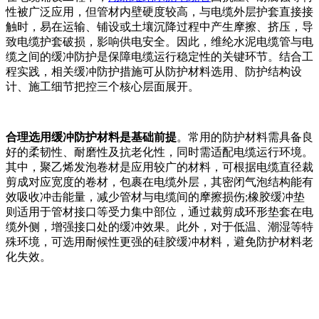
性被广泛应用，但管材内壁硬度较高，与电缆外层护套直接接
触时，易在运输、铺设或土壤沉降过程中产生摩擦、挤压，导
致电缆护套破损，影响供电安全。因此，维纶水泥电缆管与电
缆之间的缓冲防护是保障电缆运行稳定性的关键环节。结合工
程实践，相关缓冲防护措施可从防护材料选用、防护结构设
计、施工细节把控三个核心层面展开。
合理选用缓冲防护材料是基础前提
。常用的防护材料需具备良
好的柔韧性、耐磨性及抗老化性，同时需适配电缆运行环境。
其中，聚乙烯发泡卷材是应用较广的材料，可根据电缆直径裁
剪成对应宽度的卷材，包裹在电缆外层，其密闭气泡结构能有
效吸收冲击能量，减少管材与电缆间的摩擦损伤;橡胶缓冲垫
则适用于管材接口等受力集中部位，通过裁剪成环形垫套在电
缆外侧，增强接口处的缓冲效果。此外，对于低温、潮湿等特
殊环境，可选用耐候性更强的硅胶缓冲材料，避免防护材料老
化失效。