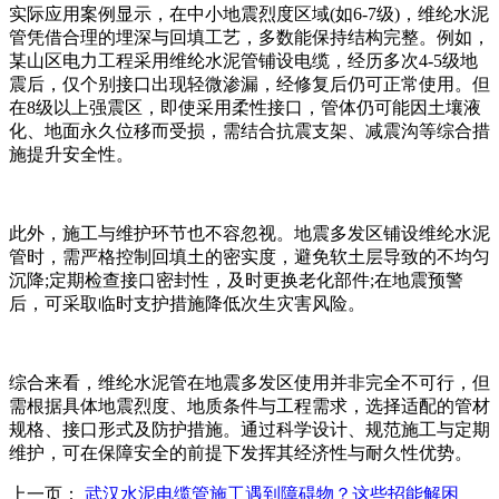
实际应用案例显示，在中小地震烈度区域(如6-7级)，维纶水泥
管凭借合理的埋深与回填工艺，多数能保持结构完整。例如，
某山区电力工程采用维纶水泥管铺设电缆，经历多次4-5级地
震后，仅个别接口出现轻微渗漏，经修复后仍可正常使用。但
在8级以上强震区，即使采用柔性接口，管体仍可能因土壤液
化、地面永久位移而受损，需结合抗震支架、减震沟等综合措
施提升安全性。
此外，施工与维护环节也不容忽视。地震多发区铺设维纶水泥
管时，需严格控制回填土的密实度，避免软土层导致的不均匀
沉降;定期检查接口密封性，及时更换老化部件;在地震预警
后，可采取临时支护措施降低次生灾害风险。
综合来看，维纶水泥管在地震多发区使用并非完全不可行，但
需根据具体地震烈度、地质条件与工程需求，选择适配的管材
规格、接口形式及防护措施。通过科学设计、规范施工与定期
维护，可在保障安全的前提下发挥其经济性与耐久性优势。
上一页：
武汉水泥电缆管施工遇到障碍物？这些招能解困